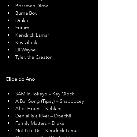
Bossman Dlow
Burna Boy
Drake
Future
Kendrick Lamar
Key Glock
Lil Wayne
Tyler, the Creator
Clipe do Ano
3AM in Tokeyo – Key Glock
A Bar Song (Tipsy) – Shaboozey
After Hours – Kehlani
Denial Is a River – Doechii
Family Matters – Drake
Not Like Us – Kendrick Lamar