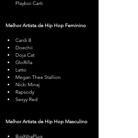
Playboi Carti
Melhor Artista de Hip Hop Feminino
Cardi B
Doechii
Doja Cat
GloRilla
Latto
Megan Thee Stallion
Nicki Minaj
Rapsody
Sexyy Red
Melhor Artista de Hip Hop Masculino
BigXthaPlug