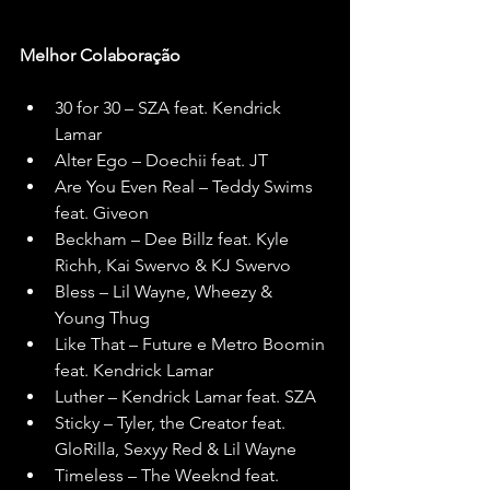
Melhor
Colaboração
30 for 30 – SZA feat. Kendrick 
Lamar
Alter Ego – Doechii feat. JT
Are You Even Real – Teddy Swims 
feat. Giveon
Beckham – Dee Billz feat. Kyle 
Richh, Kai Swervo & KJ Swervo
Bless – Lil Wayne, Wheezy & 
Young Thug
Like That – Future e Metro Boomin 
feat. Kendrick Lamar
Luther – Kendrick Lamar feat. SZA
Sticky – Tyler, the Creator feat. 
GloRilla, Sexyy Red & Lil Wayne
Timeless – The Weeknd feat. 