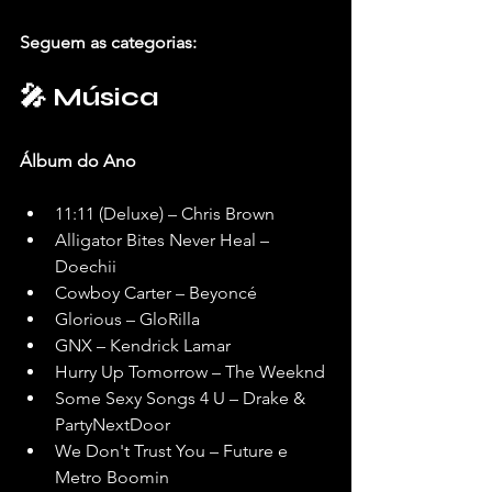
Seguem as categorias:
🎤 Música
Álbum do Ano
11:11 (Deluxe) – Chris Brown
Alligator Bites Never Heal – 
Doechii
Cowboy Carter – Beyoncé
Glorious – GloRilla
GNX – Kendrick Lamar
Hurry Up Tomorrow – The Weeknd
Some Sexy Songs 4 U – Drake & 
PartyNextDoor
We Don't Trust You – Future e 
Metro Boomin