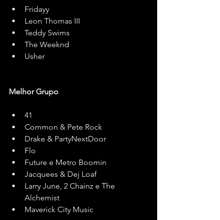
Fridayy
Leon Thomas III
Teddy Swims
The Weeknd
Usher
Melhor Grupo
41
Common & Pete Rock
Drake & PartyNextDoor
Flo
Future e Metro Boomin
Jacquees & Dej Loaf
Larry June, 2 Chainz e The 
Alchemist
Maverick City Music