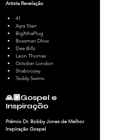
Artista
Revelação
41
Ayra Starr
BigXthaPlug
Bossman Dlow
Dee Billz
Leon Thomas
October London
Shaboozey
Teddy Swims
🙏🏾Gospel e 
Inspiração
Prêmio Dr. Bobby Jones de Melhor 
Inspiração Gospel