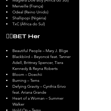
Maglera Doe Boy (África do Sul)
Merveille (França)
Odeal (Reino Unido)
Shallipopi (Nigéria)
TxC (África do Sul)
 ❤️‍🔥BET Her
Beautiful People – Mary J. Blige
Blackbiird – Beyoncé feat. Tanner 
Adell, Brittney Spencer, Tiera 
Kennedy & Reyna Roberts
Bloom – Doechii
Burning – Tems
Defying Gravity – Cynthia Erivo 
feat. Ariana Grande
Heart of a Woman – Summer 
Walker
Hold On – Tems