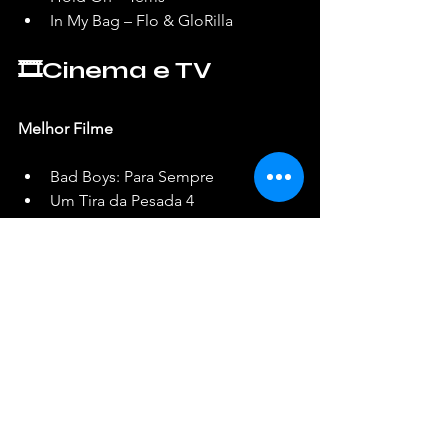
In My Bag – Flo & GloRilla
🎞️Cinema e TV
Melhor Filme
Bad Boys: Para Sempre
Um Tira da Pesada 4
Luther: Never Too Much
Mufasa: O Rei Leão
Um Dia Daqueles
Rebel Ridge
Piano de Família
Batalhão 6888
Melhor Ator