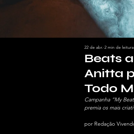
22 de abr.
2 min de leitura
Beats 
Anitta 
Todo M
Campanha “My Beats D
premia os mais criat
por Redação Vivend