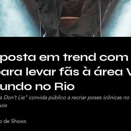
aposta em trend com
para levar fãs à área 
undo no Rio
on’t Lie” convida público a recriar poses icônicas no 
ivos
o de Shows