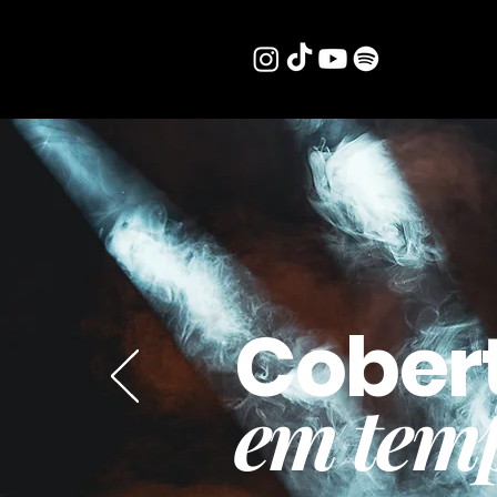
Cober
em temp