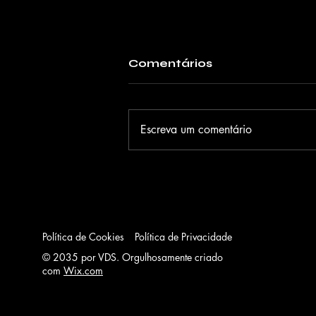
Comentários
Escreva um comentário
Shakira ganha palco
ainda maior em
Copacabana
Política de Cookies
Política de Privacidade
© 2035 por VDS. Orgulhosamente criado
com
Wix.com