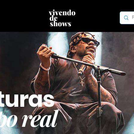
turas
o real