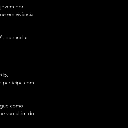
 jovem por 
ine em vivência 
, que inclui 
io, 
 participa com 
segue como 
ue vão além do 