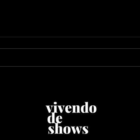
Shakira terá palco
Bea
monumental no Todo
“To
Mundo no Rio
com
Cop