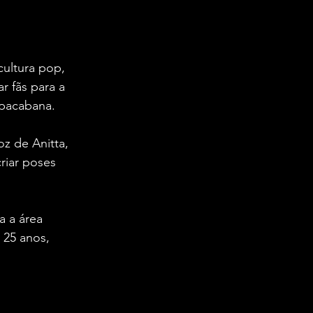
ultura pop, 
r fãs para a 
opacabana.
z de Anitta, 
riar poses 
 a área 
 25 anos, 