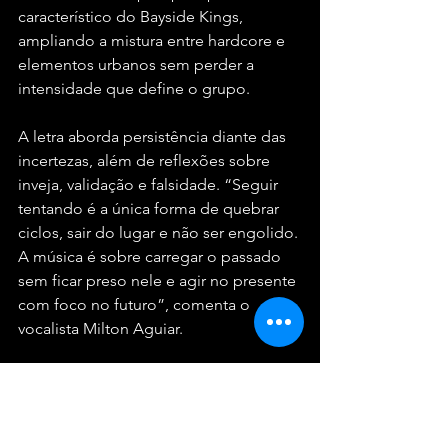
característico do Bayside Kings, 
ampliando a mistura entre hardcore e 
elementos urbanos sem perder a 
intensidade que define o grupo.
A letra aborda persistência diante das 
incertezas, além de reflexões sobre 
inveja, validação e falsidade. “Seguir 
tentando é a única forma de quebrar 
ciclos, sair do lugar e não ser engolido. 
A música é sobre carregar o passado 
sem ficar preso nele e agir no presente 
com foco no futuro”, comenta o 
vocalista Milton Aguiar.
“A LEI DO RETORNO” já está 
disponível em todas as plataformas 
digitais.