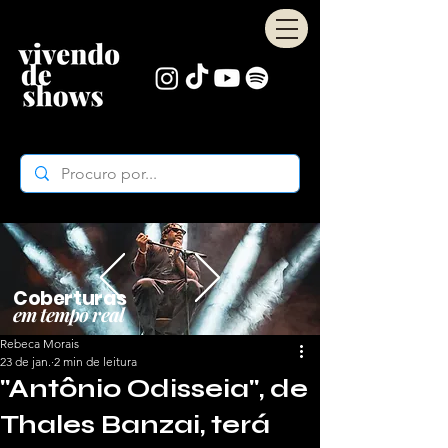
Coberturas
em tempo real
Rebeca Morais
23 de jan.
2 min de leitura
"Antônio Odisseia", de
Thales Banzai, terá