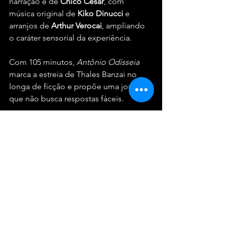
narração é de 
Chico
César
, com 
música original de 
Kiko
Dinucci
 e 
arranjos de 
Arthur
Verocai
, ampliando 
o caráter sensorial da experiência.
Com 105 minutos, 
Antônio
Odisseia
marca a estreia de Thales Banzai no 
longa de ficção e propõe uma jornada 
que não busca respostas fáceis.
Cinema
Ver tudo
Posts recentes