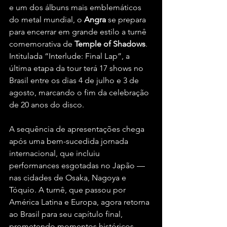
e um dos álbuns mais emblemáticos 
do metal mundial, o 
Angra
 se prepara 
para encerrar em grande estilo a turnê 
comemorativa de 
Temple of Shadows
. 
Intitulada “Interlude: Final Lap”, a 
última etapa da tour terá 17 shows no 
Brasil entre os dias 4 de julho e 3 de 
agosto, marcando o fim da celebração 
de 20 anos do disco.
A sequência de apresentações chega 
após uma bem-sucedida jornada 
internacional, que incluiu 
performances esgotadas no Japão — 
nas cidades de Osaka, Nagoya e 
Tóquio. A turnê, que passou por 
América Latina e Europa, agora retorna 
ao Brasil para seu capítulo final, 
prometendo momentos históricos 