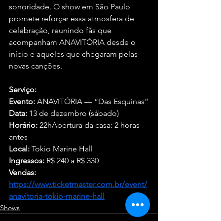
sonoridade. O show em São Paulo 
promete reforçar essa atmosfera de 
celebração, reunindo fãs que 
acompanham ANAVITÓRIA desde o 
início e aqueles que chegaram pelas 
novas canções.
Serviço:
Evento:
 ANAVITÓRIA — “Das Esquinas”
Data:
 13 de dezembro (sábado)
Horário:
 22hAbertura da casa: 2 horas 
antes
Local:
 Tokio Marine Hall
Ingressos:
 R$ 240 a R$ 330
Vendas:
https://www.ticketmaster.com.br/event/
anavitoria-tokio-marine-hall
Shows