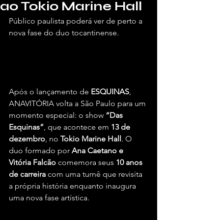
ao Tokio Marine Hall
Público paulista poderá ver de perto a 
nova fase do duo tocantinense.
Por Briel Araújo, para o Vivendo de 
Shows.
Após o lançamento de 
ESQUINAS
, 
ANAVITÓRIA volta a São Paulo para um 
momento especial: o show 
“Das 
Esquinas”
, que acontece em 
13 de 
dezembro
, no 
Tokio Marine Hall
. O 
duo formado por 
Ana Caetano e 
Vitória Falcão
 comemora seus 
10 anos 
de carreira
 com uma turnê que revisita 
a própria história enquanto inaugura 
uma nova fase artística.