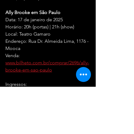
Ally Brooke em São Paulo
Data: 17 de janeiro de 2025
Horário: 20h (portas) | 21h (show)
Local: Teatro Gamaro
Endereço: Rua Dr. Almeida Lima, 1176 - 
Mooca
Venda: 
www.bilheto.com.br/comprar/2696/ally-
brooke-em-sao-paulo
Ingressos:
Plateia Premium: R$ 250,00 (Meia 
Entrada - 1º lote); R$ 500,00 (Inteira - 1º 
lote)
Mezanino 1: R$ 200,00 (Meia Entrada - 
1º lote); R$ 400,00 (Inteira - 1º lote)
Mezanino 2: R$ 150,00 (Meia Entrada - 