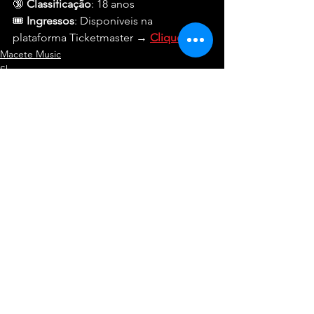
🔞 
Classificação
: 18 anos
🎟️ 
Ingressos
: Disponíveis na 
plataforma Ticketmaster → 
Clique aqui
Macete Music
Shows
Ver tudo
Posts recentes