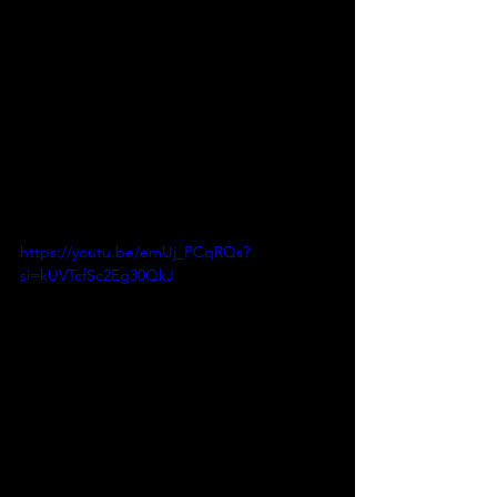
nacional. Nascido na Bahia, o artista 
conquistou o país com letras que 
traduzem sua realidade e a de uma 
geração inteira — cheia de sonhos, 
dores e coragem. Seu som mistura 
vivência e identidade com uma 
estética sonora que atravessa fronteiras.
https://youtu.be/emUj_PCqRQs?
si=kUVTcfSc2Eg30QkJ
Mais do que um sucesso nas 