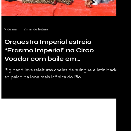
9 de mar.
2 min de leitura
Orquestra Imperial estreia
“Erasmo Imperial” no Circo
Voador com baile em
homenagem ao Tremendão
Big band leva releituras cheias de suingue e latinidade
ao palco da lona mais icônica do Rio.