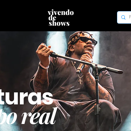
turas
o real