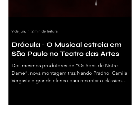
9 de jun.
2 min de leitura
o
Drácula - O Musical estreia em
São Paulo no Teatro das Artes
Dos mesmos produtores de “Os Sons de Notre
Dame”, nova montagem traz Nando Pradho, Camila
Vergasta e grande elenco para recontar o clássico
gótico em formato de superprodução musical Por
Patricia Burlamaqui, para a Vivendo de Shows. Arte:
Divulgação O imortal mito do vampiro mais famoso da
literatura mundial ganha voz, melodia e contornos de
superprodução nos palcos paulistas. A produtora
Segundo Ato Entretenimento — amplamente
reconhecida pelo espetáculo “Os Sons de Notre Da