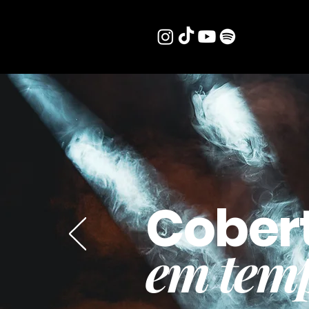
Cober
em temp