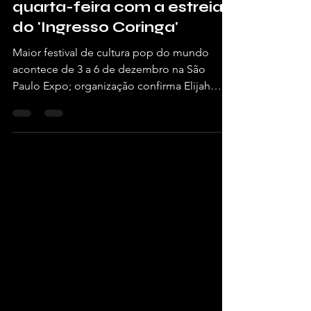
Vendas gerais para a
CCXP26 começaram nesta
quarta-feira com a estreia
do 'Ingresso Coringa'
Maior festival de cultura pop do mundo
acontece de 3 a 6 de dezembro na São
Paulo Expo; organização confirma Elijah
Wood, o Frodo de "O Senhor dos Anéis",
na programação por Redação Vivendo de
Shows